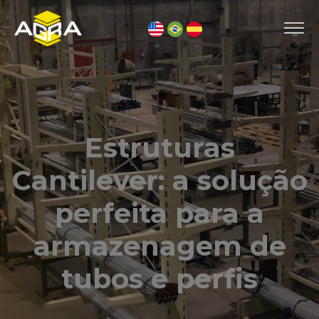
Estruturas
Cantilever: a solução
perfeita para a
armazenagem de
tubos e perfis