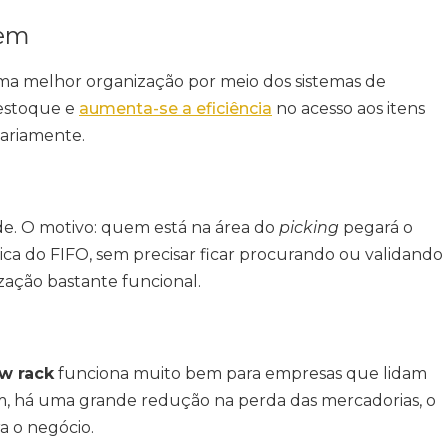
gem
ma melhor organização por meio dos sistemas de
 estoque e
aumenta-se a eficiência
no acesso aos itens
iariamente.
e. O motivo: quem está na área do
picking
pegará o
gica do FIFO, sem precisar ficar procurando ou validando
zação bastante funcional.
ow rack
funciona muito bem para empresas que lidam
m, há uma grande redução na perda das mercadorias, o
ra o negócio.