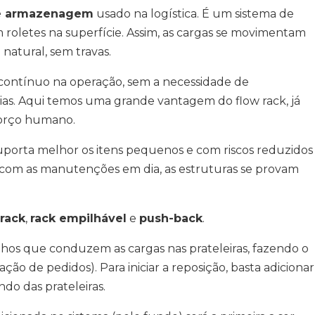
de armazenagem
usado na logística. É um sistema de
m roletes na superfície. Assim, as cargas se movimentam
natural, sem travas.
 contínuo na operação, sem a necessidade de
as. Aqui temos uma grande vantagem do flow rack, já
sforço humano.
orta melhor os itens pequenos e com riscos reduzidos
 com as manutenções em dia, as estruturas se provam
 rack
,
rack empilhável
e
push-back
.
ilhos que conduzem as cargas nas prateleiras, fazendo o
ção de pedidos). Para iniciar a reposição, basta adicionar
ndo das prateleiras.