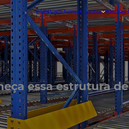
Início
Quem Somos
Materiais 
Produtos
nheça essa estrutura 