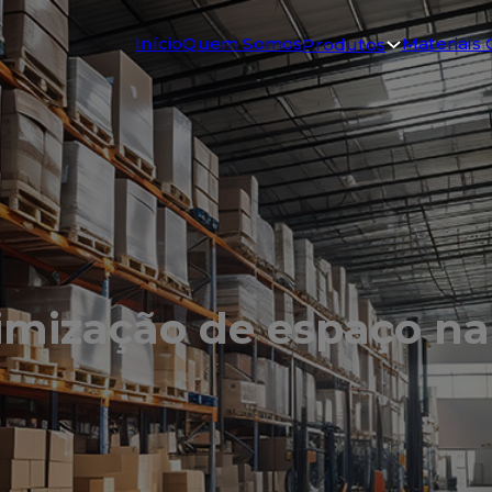
Início
Quem Somos
Materiais 
Produtos
otimização de espaço 