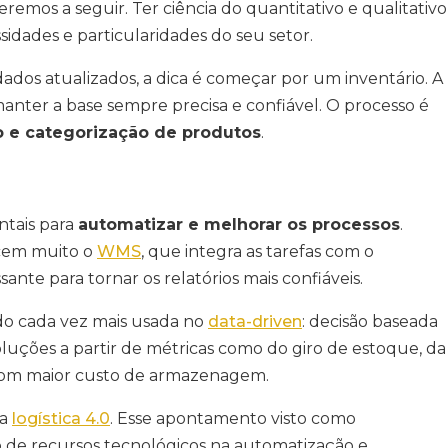
emos a seguir. Ter ciência do quantitativo e qualitativo
ssidades e particularidades do seu setor.
ados atualizados, a dica é começar por um inventário. A
anter a base sempre precisa e confiável. O processo é
o e categorização de produtos
.
ntais para
automatizar e melhorar os processos
.
ecem muito o
WMS
, que integra as tarefas com o
ante para tornar os relatórios mais confiáveis.
do cada vez mais usada no
data-driven
: decisão baseada
luções a partir de métricas como do giro de estoque, da
 com maior custo de armazenagem.
da
logística 4.0
. Esse apontamento visto como
so de recursos tecnológicos na automatização e