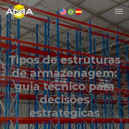
Tipos de estruturas
de armazenagem:
guia técnico para
decisões
estratégicas