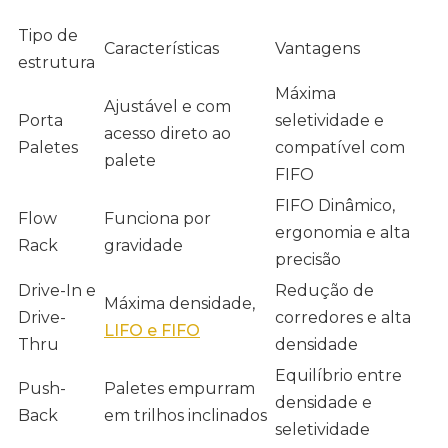
Tipo de
Características
Vantagens
estrutura
Máxima
Ajustável e com
Porta
seletividade e
acesso direto ao
Paletes
compatível com
palete
FIFO
FIFO Dinâmico,
Flow
Funciona por
ergonomia e alta
Rack
gravidade
precisão
Drive-In e
Redução de
Máxima densidade,
Drive-
corredores e alta
LIFO e FIFO
Thru
densidade
Equilíbrio entre
Push-
Paletes empurram
densidade e
Back
em trilhos inclinados
seletividade