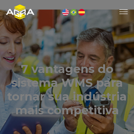
7 vantagens do
sistema WMS para
tornar sua indústria
mais competitiva