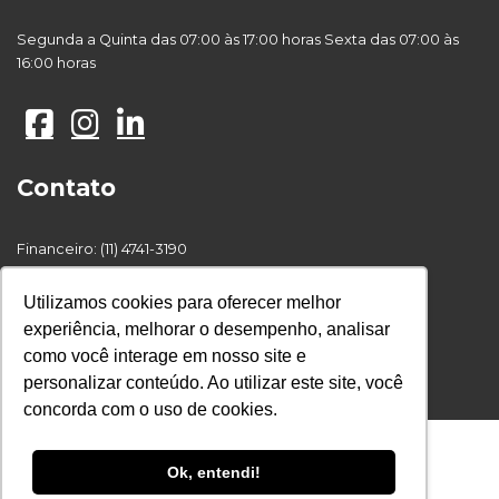
Segunda a Quinta das 07:00 às 17:00 horas Sexta das 07:00 às
16:00 horas
Contato
Financeiro: (11) 4741-3190
Recursos Humanos : (11) 4748-6222
Compras: (11) 4741-3191
Utilizamos cookies para oferecer melhor
Comercial : (11) 4742-2219
experiência, melhorar o desempenho, analisar
como você interage em nosso site e
personalizar conteúdo. Ao utilizar este site, você
© 2017 AGRA Astro. Todos os Direitos Reservados
concorda com o uso de cookies.
Ok, entendi!