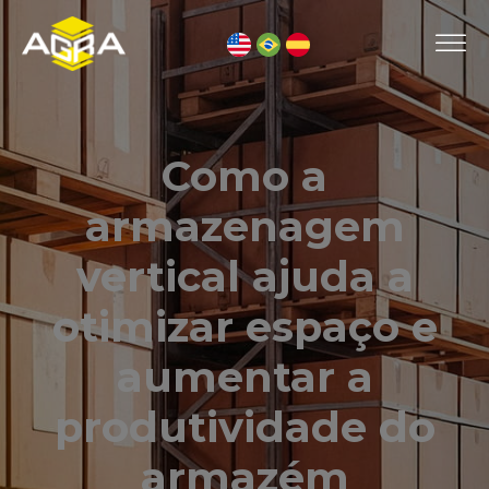
Como a
armazenagem
vertical ajuda a
otimizar espaço e
aumentar a
produtividade do
armazém