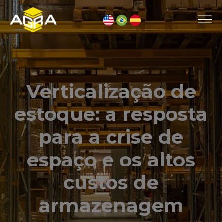
Verticalização de
estoque: a resposta
para a crise de
espaço e os altos
custos de
armazenagem