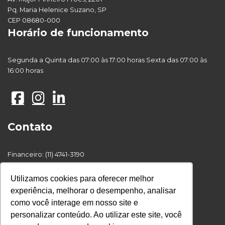
Pq. Maria Helenice Suzano, SP
CEP 08680-000
Horário de funcionamento
Segunda a Quinta das 07:00 às 17:00 horas Sexta das 07:00 às
16:00 horas
Contato
Financeiro: (11) 4741-3190
Recursos Humanos : (11) 4748-6222
Compras: (11) 4741-3191
Utilizamos cookies para oferecer melhor
Comercial : (11) 4742-2219
experiência, melhorar o desempenho, analisar
como você interage em nosso site e
personalizar conteúdo. Ao utilizar este site, você
© 2017 AGRA Astro. Todos os Direitos Reservados