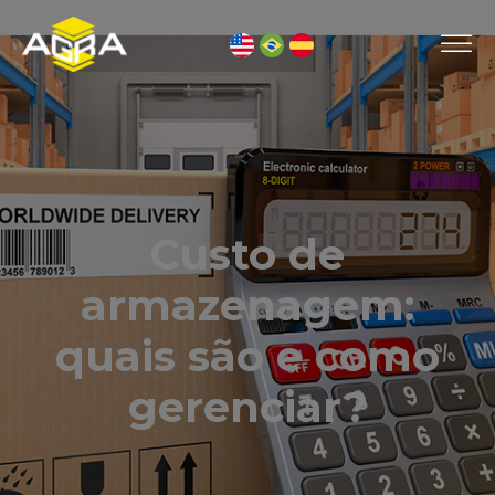
Custo de
armazenagem:
quais são e como
gerenciar?