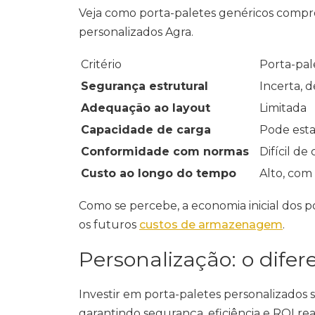
Veja como porta-paletes genéricos comp
personalizados Agra.
Critério
Porta-pal
Segurança estrutural
Incerta, 
Adequação ao layout
Limitada
Capacidade de carga
Pode est
Conformidade com normas
Difícil d
Custo ao longo do tempo
Alto, com
Como se percebe, a economia inicial dos p
os futuros
custos de armazenagem
.
Personalização: o difer
Investir em porta-paletes personalizados s
garantindo segurança, eficiência e ROI rea