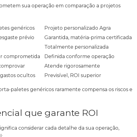
rometem sua operação em comparação a projetos
etes genéricos
Projeto personalizado Agra
desgaste prévio
Garantida, matéria-prima certificada
Totalmente personalizada
ar comprometida
Definida conforme operação
e comprovar
Atende rigorosamente
 gastos ocultos
Previsível, ROI superior
orta-paletes genéricos raramente compensa os riscos e
encial que garante ROI
ignifica considerar cada detalhe da sua operação,
l: