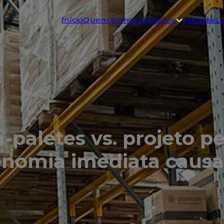
Início
Quem Somos
Materiais 
Produtos
-paletes vs. projeto p
nomia imediata causa