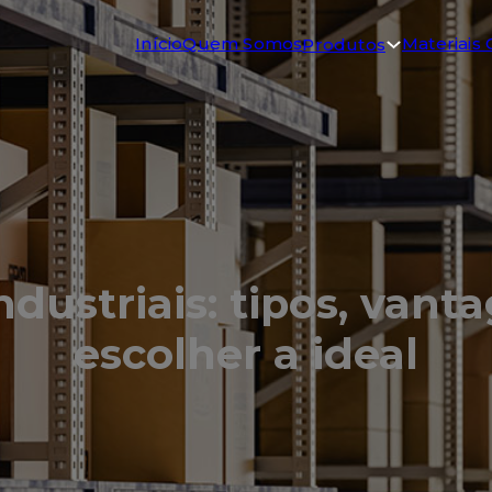
Início
Quem Somos
Materiais 
Produtos
industriais: tipos, van
escolher a ideal