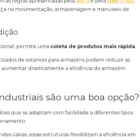
rem as regras apresentadas pela
NR-11
e pela
NBR 17150
,
ança na movimentação, armazenagem e manuseio de
dição
cional, permite uma
coleta de produtos mais rápida
.
tizados de estantes para armazéns podem reduzir as
 aumentar drasticamente a eficiência do armazém.
industriais são uma boa opção?
sáteis que se adaptam com facilidade a diferentes tipos
zenamento.
s caixas, essas estruturas flexibilizam a eficiência em